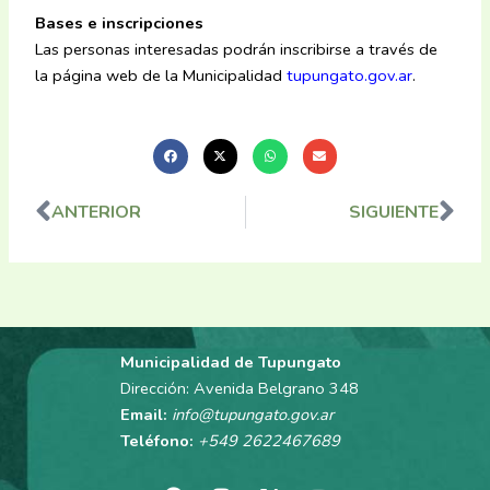
Bases e inscripciones
Las personas interesadas podrán inscribirse a través de
la página web de la Municipalidad
tupungato.gov.ar
.
ANTERIOR
SIGUIENTE
Ant
Sig
Municipalidad de Tupungato
Dirección: Avenida Belgrano 348
Email:
info@tupungato.gov.ar
Teléfono:
+549 2622467689
F
I
X
Y