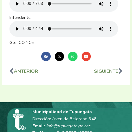
Intendente
Gte. COINCE
ANTERIOR
SIGUIENTE
Ant
Sig
Municipalidad de Tupungato
Dirección: Avenida Belgrano 348
Email:
info@tupungato.gov.ar