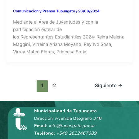
Comunicacion y Prensa Tupungato
/
23/08/2024
Mediante el Área de Juventudes y con la
participación estelar de
los Representantes Estudiantiles 2024: Reina Malena
Maggini, Virreina Ariana Moyano, Rey Ivo Sosa,
Virrey Mateo Flores, Princesa Sofía
1
2
Siguiente
→
Municipalidad de Tupungato
Dirección: Avenida Belgrano 348
Email:
info@tupungato.gov.ar
Teléfono:
+549 2622467689