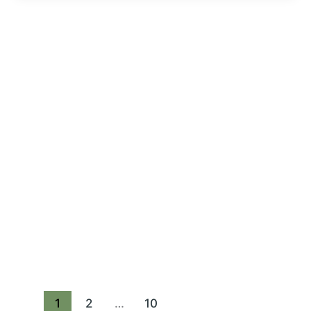
1
2
…
10