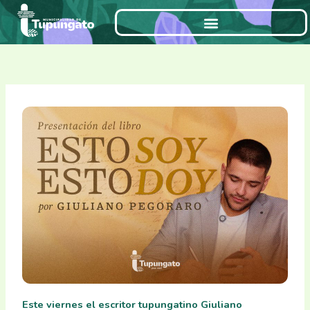
Ir
al
contenido
Este viernes el escritor tupungatino Giuliano