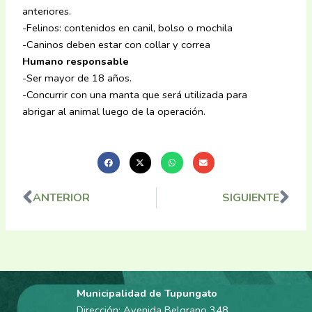
anteriores.
-Felinos: contenidos en canil, bolso o mochila
-Caninos deben estar con collar y correa
Humano responsable
-Ser mayor de 18 años.
-Concurrir con una manta que será utilizada para
abrigar al animal luego de la operación.
ANTERIOR
SIGUIENTE
Ant
Sig
Municipalidad de Tupungato
Dirección: Avenida Belgrano 348