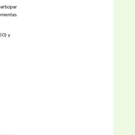
articipar
amientas
60) y