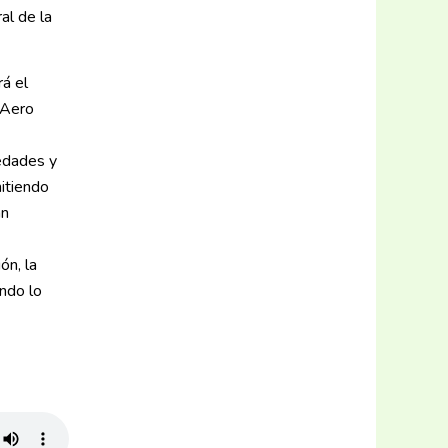
al de la
rá el
 Aero
 edades y
mitiendo
án
ón, la
ndo lo