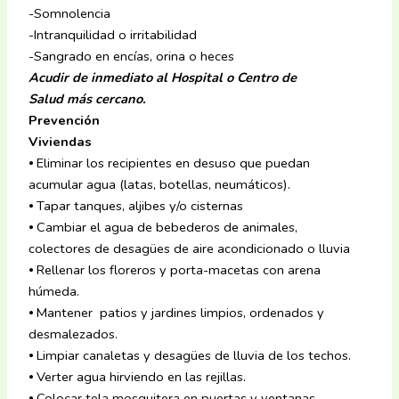
-Somnolencia
-Intranquilidad o irritabilidad
-Sangrado en encías, orina o heces
Acudir de inmediato al Hospital o Centro de
Salud más cercano.
Prevención
Viviendas
⦁ Eliminar los recipientes en desuso que puedan
acumular agua (latas, botellas, neumáticos).
⦁ Tapar tanques, aljibes y/o cisternas
⦁ Cambiar el agua de bebederos de animales,
colectores de desagües de aire acondicionado o lluvia
⦁ Rellenar los floreros y porta-macetas con arena
húmeda.
⦁ Mantener patios y jardines limpios, ordenados y
desmalezados.
⦁ Limpiar canaletas y desagües de lluvia de los techos.
⦁ Verter agua hirviendo en las rejillas.
⦁ Colocar tela mosquitera en puertas y ventanas