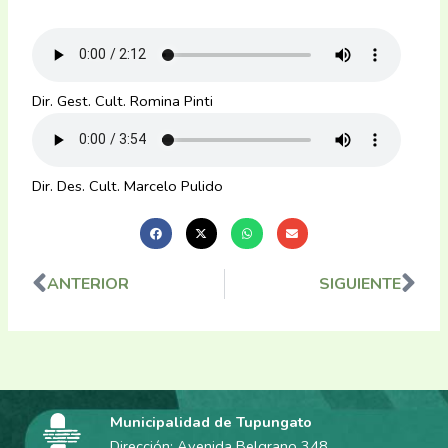
Dir. Gest. Cult. Romina Pinti
Dir. Des. Cult. Marcelo Pulido
ANTERIOR
SIGUIENTE
Ant
Sig
Municipalidad de Tupungato
Dirección: Avenida Belgrano 348