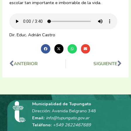
escolar tan importante e imborrable de la vida.
Dir. Educ. Adrián Castro
ANTERIOR
SIGUIENTE
Ant
Sig
Municipalidad de Tupungato
Dirección: Avenida Belgrano 348
Email:
info@tupungato.gov.ar
Teléfono:
+549 2622467689