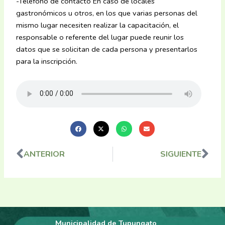
-Teléfono de contacto En caso de locales
gastronómicos u otros, en los que varias personas del
mismo lugar necesiten realizar la capacitación, el
responsable o referente del lugar puede reunir los
datos que se solicitan de cada persona y presentarlos
para la inscripción.
ANTERIOR
SIGUIENTE
Ant
Sig
Municipalidad de Tupungato