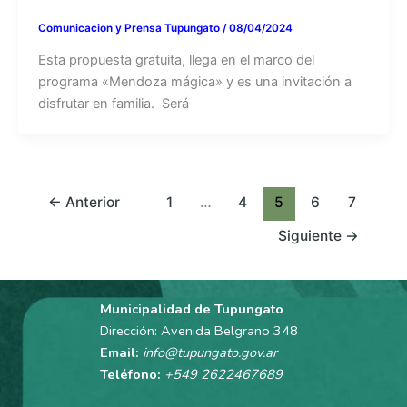
Comunicacion y Prensa Tupungato
/
08/04/2024
Esta propuesta gratuita, llega en el marco del
programa «Mendoza mágica» y es una invitación a
disfrutar en familia. Será
←
Anterior
1
…
4
5
6
7
Siguiente
→
Municipalidad de Tupungato
Dirección: Avenida Belgrano 348
Email:
info@tupungato.gov.ar
Teléfono:
+549 2622467689