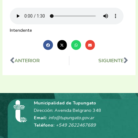
Intendente
ANTERIOR
SIGUIENTE
Ant
Sig
Municipalidad de Tupungato
Dirección: Avenida Belgrano 348
Email:
info@tupungato.gov.ar
Teléfono:
+549 2622467689
F
I
X
Y