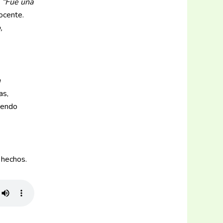
.
“Fue una
ocente.
,
n
as,
ciendo
 hechos.