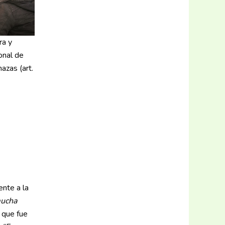
ra y
onal de
azas (art.
ente a la
mucha
o que fue