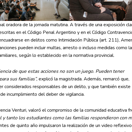
pal oradora de la jornada matutina. A través de una exposición cla
escritas en el Código Penal Argentino y en el Código Contravenci
cuadrarse en delitos como Intimidación Pública (art. 211), Amen
sanciones pueden incluir multas, arresto o incluso medidas como la
amiliares, según lo establecido en la normativa provincial.
encia de que estas acciones no son un juego. Pueden tener
ara sus familias”,
explicó la magistrada. Además, remarcó que,
r considerados responsables de un delito, y que también existe
de incumplimiento del deber de vigilancia.
orencia Venturi, valoró el compromiso de la comunidad educativa fr
al y tanto los estudiantes como las familias respondieron con 
antes de quinto año impulsaron la realización de un video reflexiv