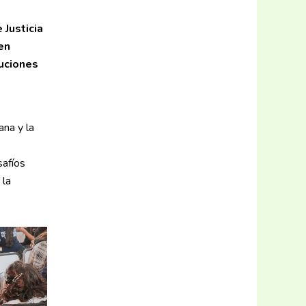
 Justicia
en
tuciones
ana y la
safíos
 la