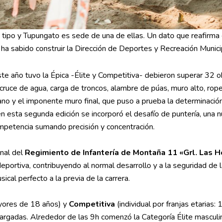
 tipo y Tupungato es sede de una de ellas. Un dato que reafirma 
 ha sabido construir la Dirección de Deportes y Recreación Munici
te año tuvo la Épica -Élite y Competitiva- debieron superar 32 
os cruce de agua, carga de troncos, alambre de púas, muro alto, rope
tano y el imponente muro final, que puso a prueba la determinació
en esta segunda edición se incorporó el desafío de puntería, una 
ompetencia sumando precisión y concentración.
onal del
Regimiento de Infantería de Montaña 11 «Grl. Las H
portiva, contribuyendo al normal desarrollo y a la seguridad de l
ical perfecto a la previa de la carrera.
ayores de 18 años) y
Competitiva
(individual por franjas etarias:
argadas. Alrededor de las 9h comenzó la Categoría Élite masculi