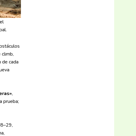
el
pal.
obstáculos
 climb,
n de cada
nueva
eras»
,
a prueba;
 18–29,
na,