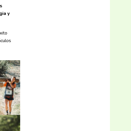
os
gia y
xito
áculos