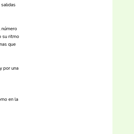
 salidas
el número
 su ritmo
onas que
 y por una
omo en la