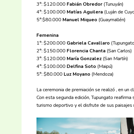
3°: $120.000
Fabián Obredor
(Tunuyán)
4°: $100.000
Matías Aguilera
(Luján de Cuy
5°:$80.000
Manuel Miqueo
(Guaymallén)
Femenina
1°: $200.000
Gabriela Cavallaro
(Tupungato
2°: $150.000
Florencia Chanta
(San Carlos)
3°: $120.000
María Gonzalez
(San Martín)
4°: $100.000
Delfina Soto
(Maipú)
5°: $80.000
Luz Moyano
(Mendoza)
La ceremonia de premiación se realizó , en un 
Con esta segunda edición, Tupungato reafirma 
turismo deportivo y el disfrute de sus paisajes