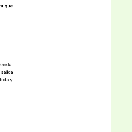
ra que
izando
 salida
tuita y