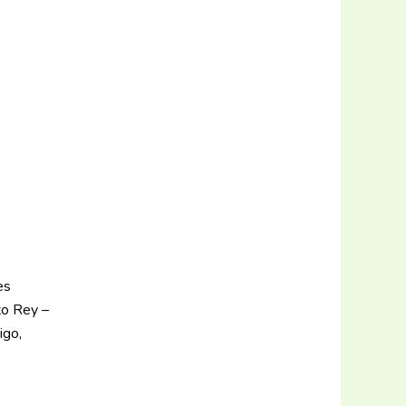
es
sto Rey –
igo,