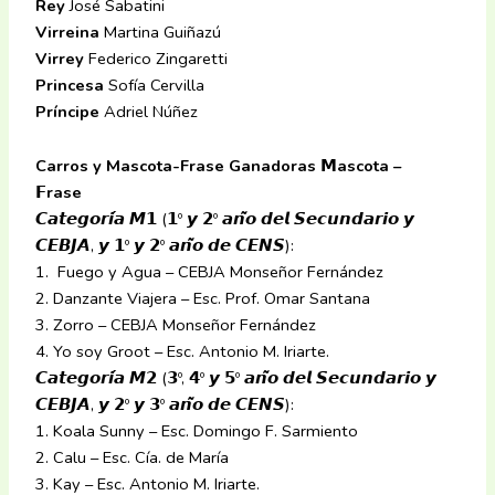
Rey
José Sabatini
Virreina
Martina Guiñazú
Virrey
Federico Zingaretti
Princesa
Sofía Cervilla
Príncipe
Adriel Núñez
Carros y Mascota-Frase Ganadoras 𝗠ascota –
𝗙rase
𝘾𝙖𝙩𝙚𝙜𝙤𝙧𝙞́𝙖 𝙈𝟭 (𝟭º 𝙮 𝟮º 𝙖𝙣̃𝙤 𝙙𝙚𝙡 𝙎𝙚𝙘𝙪𝙣𝙙𝙖𝙧𝙞𝙤 𝙮
𝘾𝙀𝘽𝙅𝘼, 𝙮 𝟭º 𝙮 𝟮º 𝙖𝙣̃𝙤 𝙙𝙚 𝘾𝙀𝙉𝙎):
1. Fuego y Agua – CEBJA Monseñor Fernández
2. Danzante Viajera – Esc. Prof. Omar Santana
3. Zorro – CEBJA Monseñor Fernández
4. Yo soy Groot – Esc. Antonio M. Iriarte.
𝘾𝙖𝙩𝙚𝙜𝙤𝙧𝙞́𝙖 𝙈𝟮 (𝟯º, 𝟰º 𝙮 𝟱º 𝙖𝙣̃𝙤 𝙙𝙚𝙡 𝙎𝙚𝙘𝙪𝙣𝙙𝙖𝙧𝙞𝙤 𝙮
𝘾𝙀𝘽𝙅𝘼, 𝙮 𝟮º 𝙮 𝟯º 𝙖𝙣̃𝙤 𝙙𝙚 𝘾𝙀𝙉𝙎):
1. Koala Sunny – Esc. Domingo F. Sarmiento
2. Calu – Esc. Cía. de María
3. Kay – Esc. Antonio M. Iriarte.