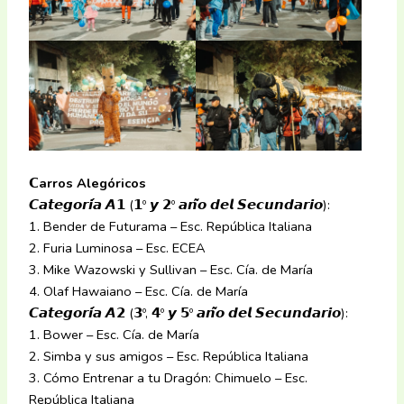
𝗖arros Alegóricos
𝘾𝙖𝙩𝙚𝙜𝙤𝙧𝙞́𝙖 𝘼𝟭 (𝟭º 𝙮 𝟮º 𝙖𝙣̃𝙤 𝙙𝙚𝙡 𝙎𝙚𝙘𝙪𝙣𝙙𝙖𝙧𝙞𝙤):
1. Bender de Futurama – Esc. República Italiana
2. Furia Luminosa – Esc. ECEA
3. Mike Wazowski y Sullivan – Esc. Cía. de María
4. Olaf Hawaiano – Esc. Cía. de María
𝘾𝙖𝙩𝙚𝙜𝙤𝙧𝙞́𝙖 𝘼𝟮 (𝟯º, 𝟰º 𝙮 𝟱º 𝙖𝙣̃𝙤 𝙙𝙚𝙡 𝙎𝙚𝙘𝙪𝙣𝙙𝙖𝙧𝙞𝙤):
1. Bower – Esc. Cía. de María
2. Simba y sus amigos – Esc. República Italiana
3. Cómo Entrenar a tu Dragón: Chimuelo – Esc.
República Italiana