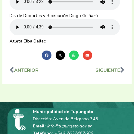
Dir. de Deportes y Recreación Diego Guiñazú
Atleta Elba Dellac
ANTERIOR
SIGUIENTE
Ant
Sig
Municipalidad de Tupungato
Dirección: Avenida Belgrano 348
Email:
info@tupungato.gov.ar
Teléfono:
+549 2622467689