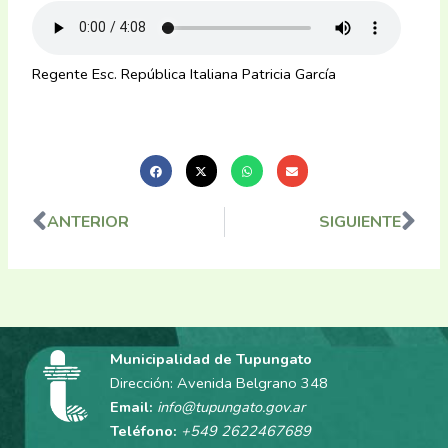
Regente Esc. República Italiana Patricia García
ANTERIOR
SIGUIENTE
Ant
Sig
Municipalidad de Tupungato
Dirección: Avenida Belgrano 348
Email:
info@tupungato.gov.ar
Teléfono:
+549 2622467689