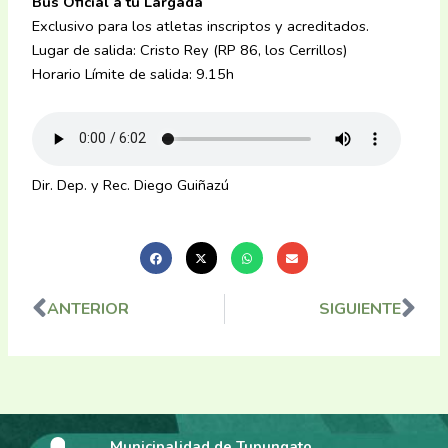
Bus Oficial a tu Largada
Exclusivo para los atletas inscriptos y acreditados.
Lugar de salida: Cristo Rey (RP 86, los Cerrillos)
Horario Límite de salida: 9.15h
Dir. Dep. y Rec. Diego Guiñazú
ANTERIOR
SIGUIENTE
Ant
Sig
Municipalidad de Tupungato