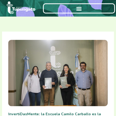
Ir
al
contenido
InvertiDasMente: la Escuela Camilo Carballo es la