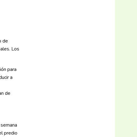
o de
uales. Los
ión para
ucir a
an de
a semana
el predio