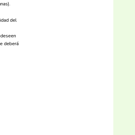
unas).
idad del
e deseen
ue deberá