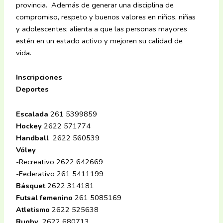
provincia. Además de generar una disciplina de
compromiso, respeto y buenos valores en niños, niñas
y adolescentes; alienta a que las personas mayores
estén en un estado activo y mejoren su calidad de
vida.
Inscripciones
Deportes
Escalada
261 5399859
Hockey
2622 571774
Handball
2622 560539
Vóley
-Recreativo 2622 642669
-Federativo 261 5411199
Básquet
2622 314181
Futsal femenino
261 5085169
Atletismo
2622 525638
Rugby
2622 680713