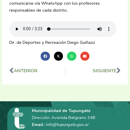
comunicarse vía WhatsApp con los profesores
responsables de cada distrito.
Dir. de Deportes y Recreación Diego Guiñazú
ANTERIOR
SIGUIENTE
Ant
Sig
Municipalidad de Tupungato
Dirección: Avenida Belgrano 348
Email:
info@tupungato.gov.ar