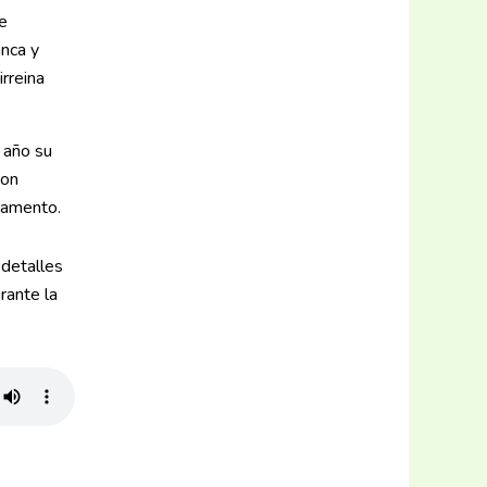
de
anca y
rreina
e año su
ron
rtamento.
 detalles
rante la