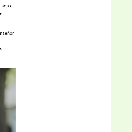
 sea el
de
onseñor
as