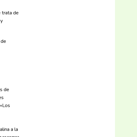
 trata de
 y
 de
es de
es
 «Los
lina a la