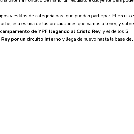
 una linterna frontal o de mano, un requisito excluyente para pode
os y estilos de categoría para que puedan participar. El circuito 
 noche, esa es una de las precauciones que vamos a tener, y sobre
 campamento de YPF llegando al Cristo Rey
; y el de los
5
Rey por un circuito interno
y llega de nuevo hasta la base del 