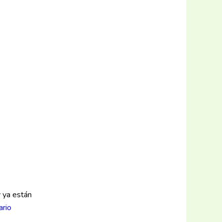
y ya están
ario