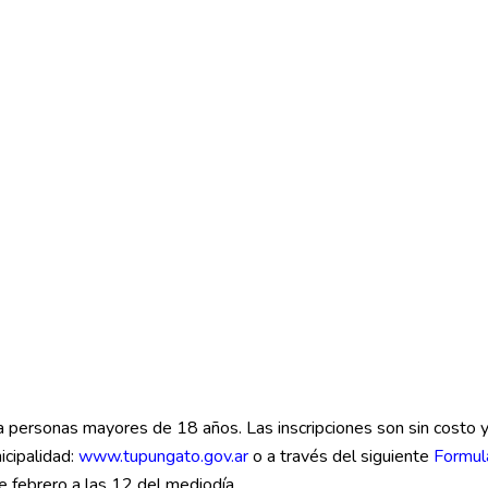
ra personas mayores de 18 años. Las inscripciones son sin costo 
icipalidad:
www.tupungato.gov.ar
o a través del siguiente
Formul
 febrero a las 12 del mediodía.