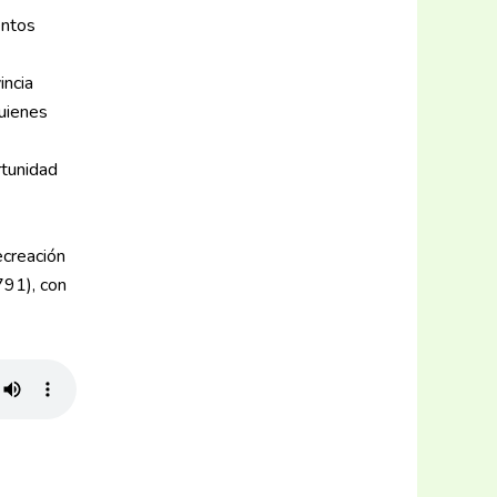
entos
incia
uienes
rtunidad
ecreación
791), con