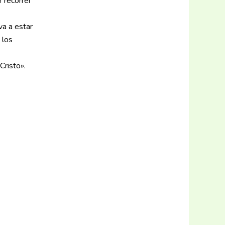
r recorrer
va a estar
 los
Cristo».