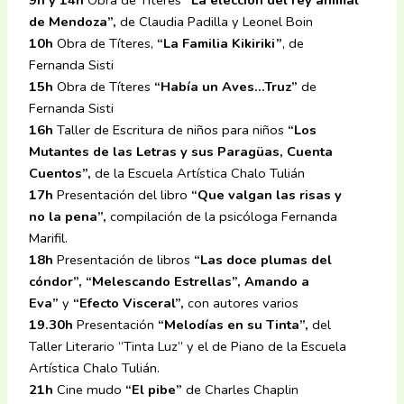
de Mendoza”,
de Claudia Padilla y Leonel Boin
10h
Obra de Títeres,
“La Familia Kikiriki”
, de
Fernanda Sisti
15h
Obra de Títeres
“Había un Aves…Truz”
de
Fernanda Sisti
16h
Taller de Escritura de niños para niños
“Los
Mutantes de las Letras y sus Paragüas, Cuenta
Cuentos”,
de la Escuela Artística Chalo Tulián
17h
Presentación del libro
“Que valgan las risas y
no la pena”,
compilación de la psicóloga Fernanda
Marifil.
18h
Presentación de libros
“Las doce plumas del
cóndor”, “Melescando Estrellas”, Amando a
Eva”
y
“Efecto Visceral”,
con autores varios
19.30h
Presentación
“Melodías en su Tinta”,
del
Taller Literario “Tinta Luz” y el de Piano de la Escuela
Artística Chalo Tulián.
21h
Cine mudo
“El pibe”
de Charles Chaplin