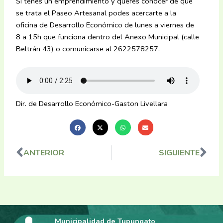
Si tenés un emprendimiento y querés conocer de qué
se trata el Paseo Artesanal podes acercarte a la
oficina de Desarrollo Económico de lunes a viernes de
8 a 15h que funciona dentro del Anexo Municipal (calle
Beltrán 43) o comunicarse al 2622578257.
Dir. de Desarrollo Económico-Gaston Livellara
ANTERIOR
SIGUIENTE
Ant
Sig
Municipalidad de Tupungato