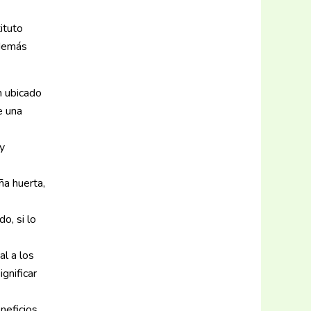
ituto
 demás
n ubicado
e una
y
ña huerta,
o, si lo
l a los
gnificar
neficios