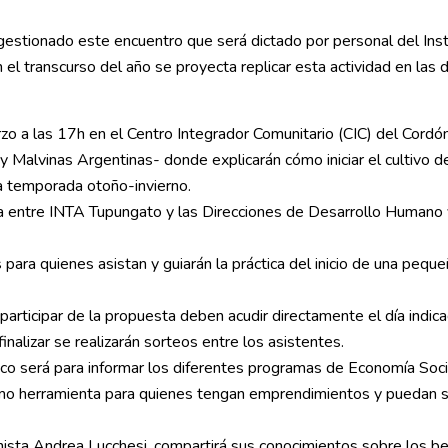
stionado este encuentro que será dictado por personal del Inst
 el transcurso del año se proyecta replicar esta actividad en las
rzo a las 17h en el Centro Integrador Comunitario (CIC) del Cordó
 y Malvinas Argentinas- donde explicarán cómo iniciar el cultivo d
la temporada otoño-invierno.
nta entre INTA Tupungato y las Direcciones de Desarrollo Humano 
ra quienes asistan y guiarán la práctica del inicio de una peque
rticipar de la propuesta deben acudir directamente el día indicad
nalizar se realizarán sorteos entre los asistentes.
co será para informar los diferentes programas de Economía Socia
o herramienta para quienes tengan emprendimientos y puedan si
ista Andrea Lucchesi, compartirá sus conocimientos sobre los be