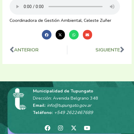
Coordinadora de Gestión Ambiental, Celeste Zuñer
ANTERIOR
SIGUIENTE
Ant
Sig
Municipalidad de Tupungato
Dirección: Avenida Belgrano 348
Email:
info@tupungato.gov.ar
Teléfono:
+549 2622467689
F
I
X
Y
a
n
-
o