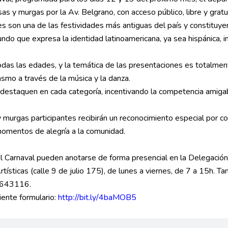
as y murgas por la Av. Belgrano, con acceso público, libre y gratu
s son una de las festividades más antiguas del país y constituye
do que expresa la identidad latinoamericana, ya sea hispánica, i
odas las edades, y la temática de las presentaciones es totalment
iasmo a través de la música y la danza.
destaquen en cada categoría, incentivando la competencia amigab
urgas participantes recibirán un reconocimiento especial por con
 momentos de alegría a la comunidad.
el Carnaval pueden anotarse de forma presencial en la Delegació
tísticas (calle 9 de julio 175), de lunes a viernes, de 7 a 15h. T
2 643116.
uiente formulario:
http://bit.ly/4baMOB5