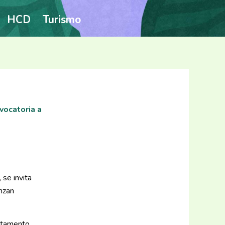
HCD
Turismo
vocatoria a
 se invita
anzan
artamento