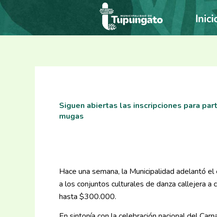
Ir
Inici
al
contenido
Siguen abiertas las inscripciones para par
mugas
Hace una semana, la Municipalidad adelantó el e
a los conjuntos culturales de danza callejera a 
hasta $300.000.
En sintonía con la celebración nacional del Ca