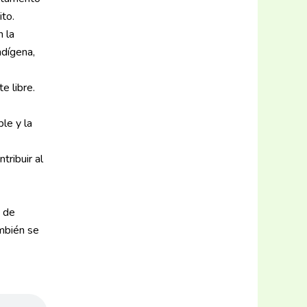
ito.
n la
ndígena,
e libre.
le y la
tribuir al
n de
ambién se