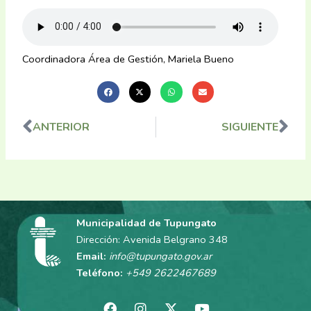
Coordinadora Área de Gestión, Mariela Bueno
ANTERIOR
SIGUIENTE
Ant
Sig
Municipalidad de Tupungato
Dirección: Avenida Belgrano 348
Email:
info@tupungato.gov.ar
Teléfono:
+549 2622467689
F
I
X
Y