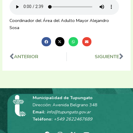
Coordinador del Área del Adulto Mayor Alejandro
Sosa
ANTERIOR
SIGUIENTE
Ant
Sig
Municipalidad de Tupungato
Dirección: Avenida Belgrano 348
Email:
info@tupungato.gov.ar
Teléfono:
+549 2622467689
F
I
X
Y