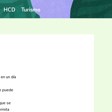
HCD
Turismo
 en un día
ue puede
 que se
ermita