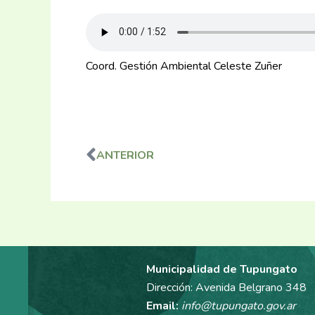
Coord. Gestión Ambiental Celeste Zuñer
ANTERIOR
Ant
Municipalidad de Tupungato
Dirección: Avenida Belgrano 348
Email:
info@tupungato.gov.ar