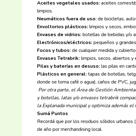
Aceites vegetales usados:
aceites comestib
limpios.
Neumáticos fuera de uso:
de bicicletas, auto
Envoltorios plásticos:
limpios y secos, embol
Envases de vidrios:
botellas de bebidas y/o al
Electrónicos/eléctricos:
pequeños y grandes 
Focos y tubos:
de cualquier medida y cubierto
Envases Tetrabrik:
limpios, secos, abiertos y 
Pilas y baterías en desuso:
las pilas en cant
Plásticos en general:
tapas de botellas, telg
donde se toma café o agua), caños de PVC, jug
Por otra parte, el Área de Gestión Ambiental
y botellas, latas y/o envases tetrabrik compa
la Explanada municipal y optimiza además el t
Sumá Puntos
Recordá que por los residuos sólidos urbanos (
de año por merchandising local.