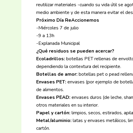
reutilizar materiales -cuando su vida útil se a
medio ambiente y de esta manera evitar el des
Próximo Día ReAccionemos
-Miércoles 7 de julio
-9 a 13h
-Explanada Municipal
¿Qué residuos se pueden acercar?
Ecoladrillos:
botellas PET rellenas de envolt
dependiendo la contextura del recipiente.
Botellas de amor:
botellas pet o pead rellen
Envases PET:
envases (por ejemplo de botellas
de alimentos.
Envases PEAD:
envases duros (de leche, shamp
otros materiales en su interior.
Papel y cartón:
limpios, secos, estirados, apil
Metal/aluminio:
latas y envases metálicos, li
cartón.