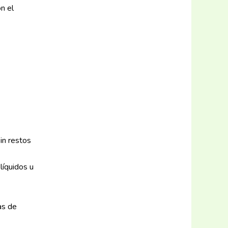
n el
in restos
líquidos u
as de