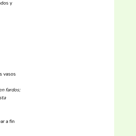
ados y
os vasos
en fardos;
sta
r a fin