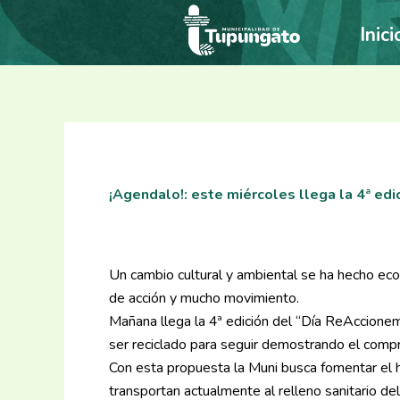
Ir
Inici
al
contenido
¡Agendalo!: este miércoles llega la 4ª ed
Un cambio cultural y ambiental se ha hecho eco
de acción y mucho movimiento.
Mañana llega la 4ª edición del “Día ReAccione
ser reciclado para seguir demostrando el comp
Con esta propuesta la Muni busca fomentar el há
transportan actualmente al relleno sanitario de