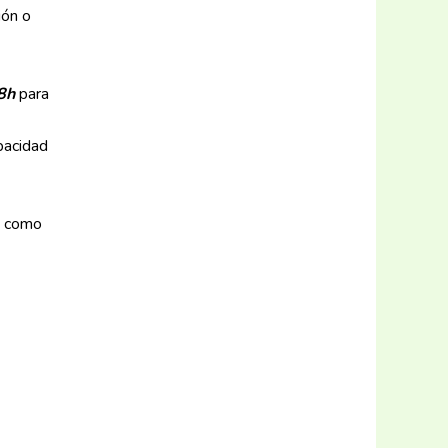
ión o
8h
para
pacidad
e como