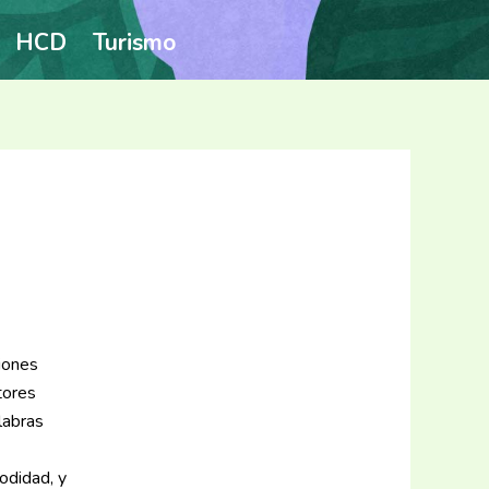
HCD
Turismo
ciones
tores
labras
odidad, y