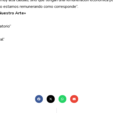
y lo estamos remunerando como corresponde”.
Nuestro Arte»
atorio”
al”