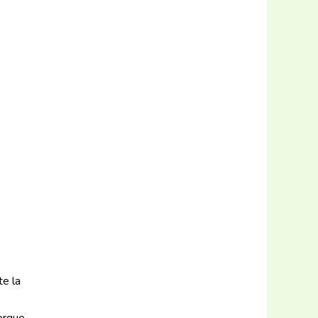
te la
orque