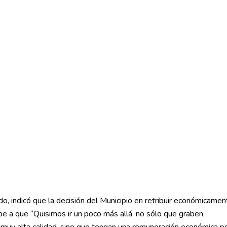
do, indicó que la decisión del Municipio en retribuir económicamen
debe a que “Quisimos ir un poco más allá, no sólo que graben
muy alta calidad, sino que tengan una remuneración económica p