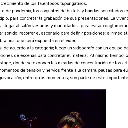
 crecimiento de los talentosos tupungatinos.
xto de pandemia, los conjuntos de ballets y bandas son citados e
cipio, para concretar la grabación de sus presentaciones. La viven
ca llegar al salón vestidos y maquillados -para evitar conglomera
ar sonido, recorrer el escenario para definir posiciones; e inmedi
bra final que será expuesta en el video.
, de acuerdo a la categoría; luego un videógrafo con un equipo d
iciones de escenas para concretar el material. Al mismo tiempo, 
tage, donde se exponen las miradas de concentración de los arti
 momentos de tensión y nervios frente a la cámara, pausas para e
quivocación, entre otros momentos; son parte de este importante 