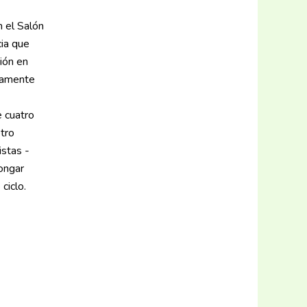
n el Salón
cia que
ción en
atamente
e cuatro
otro
stas -
longar
ciclo.