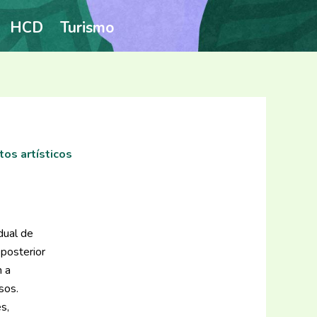
HCD
Turismo
tos artísticos
dual de
 posterior
n a
sos.
s,